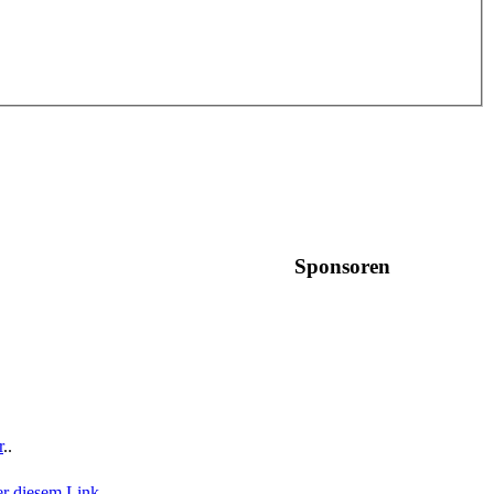
Sponsoren
r
..
er diesem Link
..