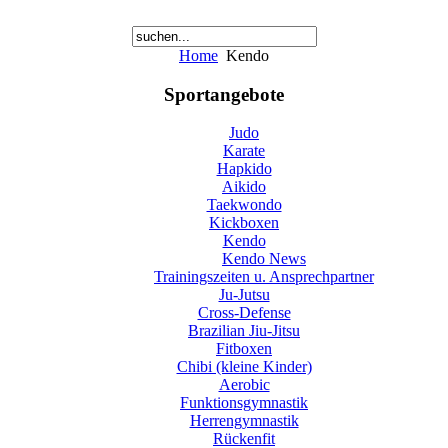
Home
Kendo
Sportangebote
Judo
Karate
Hapkido
Aikido
Taekwondo
Kickboxen
Kendo
Kendo News
Trainingszeiten u. Ansprechpartner
Ju-Jutsu
Cross-Defense
Brazilian Jiu-Jitsu
Fitboxen
Chibi (kleine Kinder)
Aerobic
Funktionsgymnastik
Herrengymnastik
Rückenfit