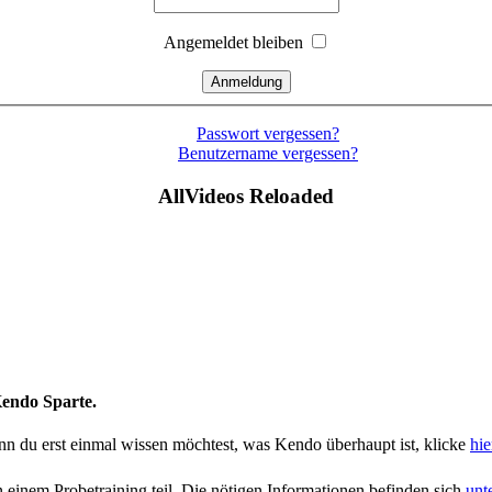
Angemeldet bleiben
Passwort vergessen?
Benutzername vergessen?
AllVideos Reloaded
Kendo Sparte.
nn du erst einmal wissen möchtest, was Kendo überhaupt ist, klicke
hie
 einem Probetraining teil. Die nötigen Informationen befinden sich
unt