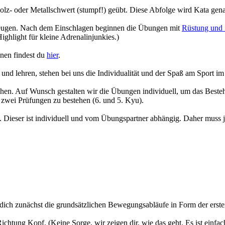
olz- oder Metallschwert (stumpf!) geübt. Diese Abfolge wird Kata ge
eugen. Nach dem Einschlagen beginnen die Übungen mit
Rüstung und 
ghlight für kleine Adrenalinjunkies.)
onen findest du
hier
.
nd lehren, stehen bei uns die Individualität und der Spaß am Sport i
hen. Auf Wunsch gestalten wir die Übungen individuell, um das Besteh
e zwei Prüfungen zu bestehen (6. und 5. Kyu).
n. Dieser ist individuell und vom Übungspartner abhängig. Daher muss 
 dich zunächst die grundsätzlichen Bewegungsabläufe in Form der erst
chtung Kopf. (Keine Sorge, wir zeigen dir, wie das geht. Es ist einfa