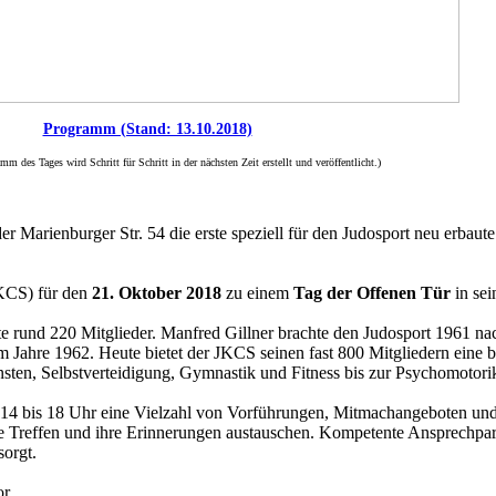
Programm (Stand: 13.10.2018)
m des Tages wird Schritt für Schritt in der nächsten Zeit erstellt und veröffentlicht.)
 Marienburger Str. 54 die erste speziell für den Judosport neu erbaute 
JKCS) für den
21. Oktober 2018
zu einem
Tag der Offenen Tür
in sei
tte rund 220 Mitglieder. Manfred Gillner brachte den Judosport 1961 nac
m Jahre 1962. Heute bietet der JKCS seinen fast 800 Mitgliedern eine b
sten, Selbstverteidigung, Gymnastik und Fitness bis zur Psychomotorik
14 bis 18 Uhr eine Vielzahl von Vorführungen, Mitmachangeboten und
te Treffen und ihre Erinnerungen austauschen. Kompetente Ansprechpar
orgt.
r.