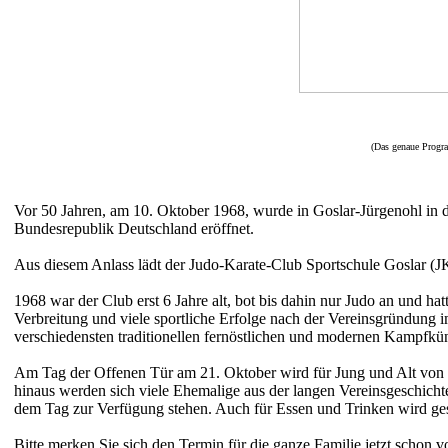
(Das genaue Program
Vor 50 Jahren, am 10. Oktober 1968, wurde in Goslar-Jürgenohl in der
Bundesrepublik Deutschland eröffnet.
Aus diesem Anlass lädt der Judo-Karate-Club Sportschule Goslar (
1968 war der Club erst 6 Jahre alt, bot bis dahin nur Judo an und ha
Verbreitung und viele sportliche Erfolge nach der Vereinsgründung i
verschiedensten traditionellen fernöstlichen und modernen Kampfkün
Am Tag der Offenen Tür am 21. Oktober wird für Jung und Alt von 
hinaus werden sich viele Ehemalige aus der langen Vereinsgeschich
dem Tag zur Verfügung stehen. Auch für Essen und Trinken wird ges
Bitte merken Sie sich den Termin für die ganze Familie jetzt schon vo