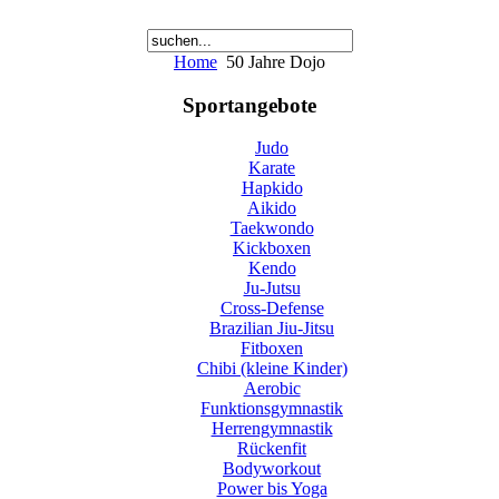
Home
50 Jahre Dojo
Sportangebote
Judo
Karate
Hapkido
Aikido
Taekwondo
Kickboxen
Kendo
Ju-Jutsu
Cross-Defense
Brazilian Jiu-Jitsu
Fitboxen
Chibi (kleine Kinder)
Aerobic
Funktionsgymnastik
Herrengymnastik
Rückenfit
Bodyworkout
Power bis Yoga