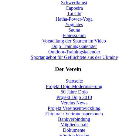
Schwertkunst
Capoeira
Tai Chi
Hatha-Power-Yoga
Yogilates
Sauna
Fitnessraum
Vorstellung der Sparten im Video
Dojo-Trainingskalender
Outdoor-Trainingskalender
Sportangebot für Geflüchtete aus der Ukraine
Der Verein
Startseite
Projekt Dojo-Modernisierung
50 Jahre Dojo
Projekt Dojo 2010
Vereins News
Projekt Vereinsentwicklung
Ehrenrat / Vertrauenspersonen
Bankverbindung
Mitgliedschaft
Dokumente
Häufige Fragen