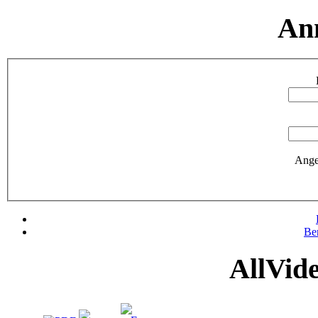
An
Ange
Be
AllVid