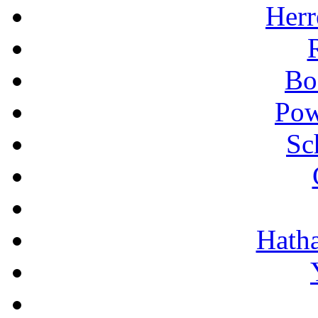
Herr
Bo
Pow
Sc
Hath