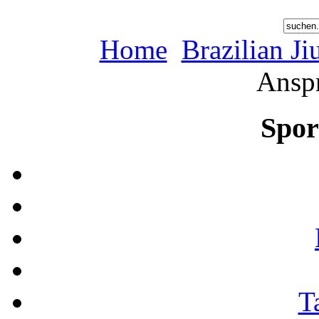
Home
Brazilian Ji
Anspr
Spor
T