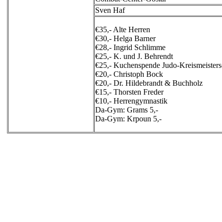
Sven Haf
€35,- Alte Herren
€30,- Helga Barner
€28,- Ingrid Schlimme
€25,- K. und J. Behrendt
€25,- Kuchenspende Judo-Kreismeisters
€20,- Christoph Bock
€20,- Dr. Hildebrandt & Buchholz
€15,- Thorsten Freder
€10,- Herrengymnastik
Da-Gym: Grams 5,-
Da-Gym: Krpoun 5,-