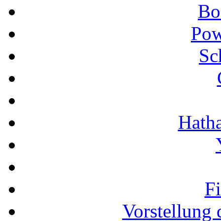
Bo
Pow
Sc
Hath
F
Vorstellung 