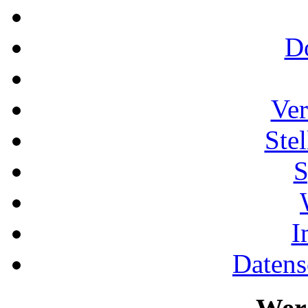
D
Ver
Ste
S
I
Datens