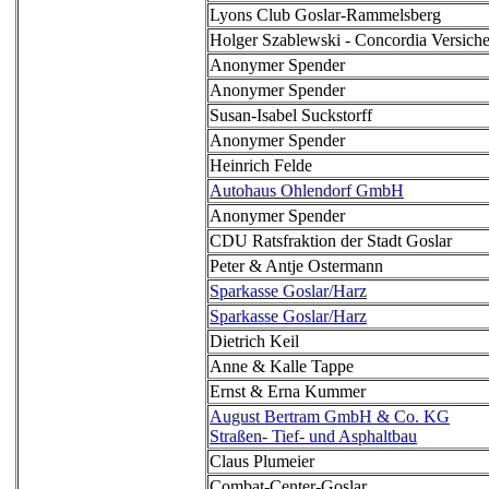
Lyons Club Goslar-Rammelsberg
Holger Szablewski - Concordia Versich
Anonymer Spender
Anonymer Spender
Susan-Isabel Suckstorff
Anonymer Spender
Heinrich Felde
Autohaus Ohlendorf GmbH
Anonymer Spender
CDU Ratsfraktion der Stadt Goslar
Peter & Antje Ostermann
Sparkasse Goslar/Harz
Sparkasse Goslar/Harz
Dietrich Keil
Anne & Kalle Tappe
Ernst & Erna Kummer
August Bertram GmbH & Co. KG
Straßen- Tief- und Asphaltbau
Claus Plumeier
Combat-Center-Goslar