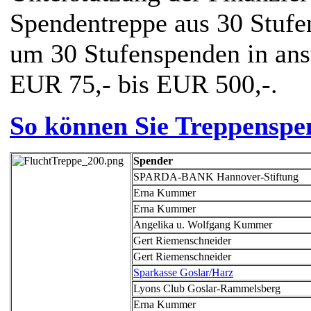
Spendentreppe aus 30 Stufen
um 30 Stufenspenden in an
EUR 75,- bis EUR 500,-.
So können Sie Treppenspe
Spender
SPARDA-BANK Hannover-Stiftung
Erna Kummer
Erna Kummer
Angelika u. Wolfgang Kummer
Gert Riemenschneider
Gert Riemenschneider
Sparkasse Goslar/Harz
Lyons Club Goslar-Rammelsberg
Erna Kummer